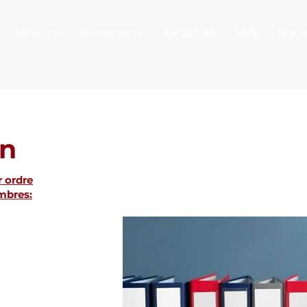
Adhésion
Evénements
Bar LES 400 COUPS
Nos af
on
r ordre
mbres: