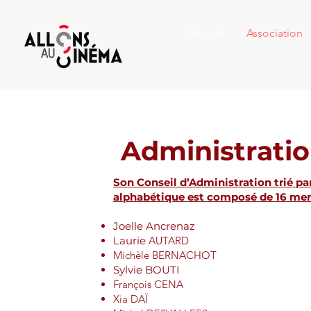
Accueil
Association
Administrati
Son Conseil d’Administration trié pa
alphabétique est composé de 16 me
Joelle Ancrenaz
Laurie
AUTARD
Michèle BERNACHOT
Sylvie BOUTI
François CENA
Xia DAÏ