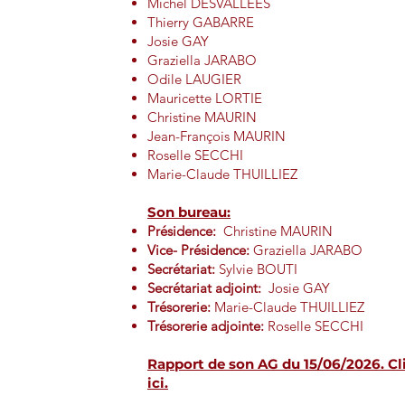
Michel DESVALLEES
Thierry GABARRE
Josie GAY
Graziella JARABO
Odile LAUGIER
Mauricette LORTIE
Christine MAURIN
Jean-François MAURIN
Roselle SECCHI
Marie-Claude THUILLIEZ
Son bureau:
Présidence:
Christine MAURI
Vice- Présidence:
Graziella JARABO
Secrétariat:
Sylvie BOUTI
Secrétariat adjoint:
Josie GAY
Trésorerie:
Marie-Claude THUILLIEZ
Trésorerie adjointe:
Roselle SECCHI
Rapport de son AG du 15/06/2026. Cl
ici.