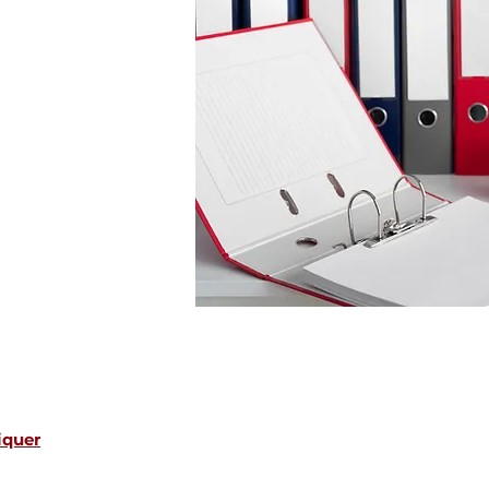
N
iquer