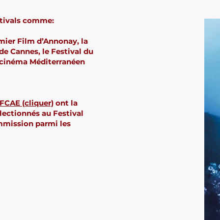
stivals comme:
emier Film d’Annonay, la
 de Cannes, le Festival du
u cinéma Méditerranéen
FCAE (cliquer)
ont la
électionnés au Festival
mmission parmi les