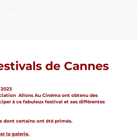
Adhésion
Evénements
Bar LES 400 COUPS
Nos af
estivals de Cannes
 2023
ciation Allons Au Cinéma ont obtenu des
iper à ce fabuleux festival et ses différentes
s dont certains ont été primés.
er la galerie.